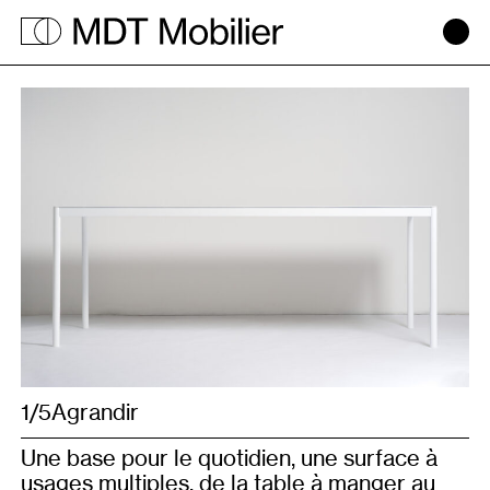
Base
1/5
1/1
Agrandir
Agrandir
Une base pour le quotidien, une surface à
usages multiples, de la table à manger au