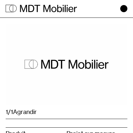
Projet
sur
mesure
1/1
Agrandir