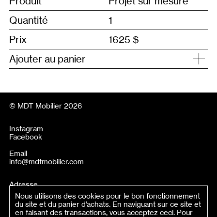
Produit
Projet sur mesure
Quantité
Prix
1625 $
Ajouter au panier
© MDT Mobilier 2026
Instagram
Facebook
Email
info@mdtmobilier.com
Adresse
Nous utilisons des cookies pour le bon fonctionnement
(Sur rendez-vous seulement)
du site et du panier d’achats. En naviguant sur ce site et
8490 Jeanne—Mance, suite 102
en faisant des transactions, vous acceptez ceci. Pour